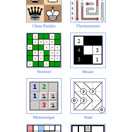
Chess Puzzles
Thermometers
Norinori
Mosaic
Minesweeper
Slant