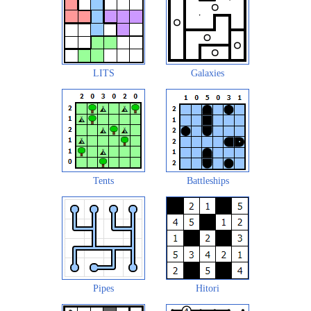
LITS
Galaxies
Tents
Battleships
Pipes
Hitori