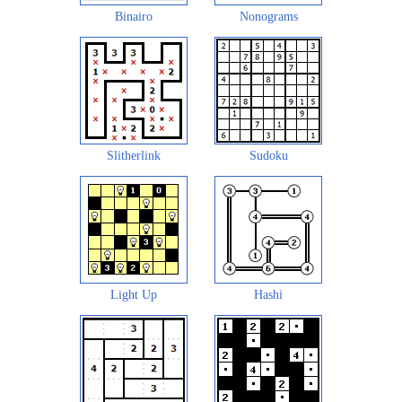
Binairo
Nonograms
Slitherlink
Sudoku
Light Up
Hashi