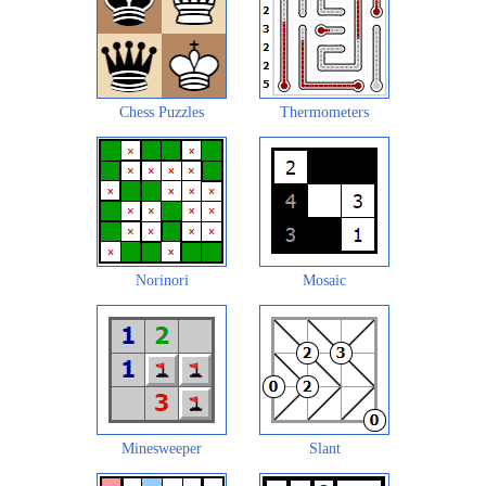
Chess Puzzles
Thermometers
Norinori
Mosaic
Minesweeper
Slant