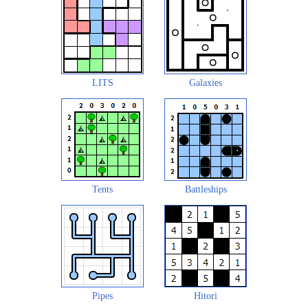
LITS
Galaxies
Tents
Battleships
Pipes
Hitori