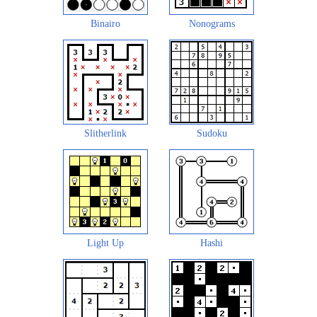
Binairo
Nonograms
Slitherlink
Sudoku
Light Up
Hashi