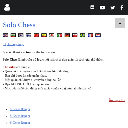
Solo Chess
Dịch trang này.
Special thanks to
tun
for the translation
Solo Chess
là một câu đố logic với luật chơi đơn giản và cách giải thử thách.
The rules
are simple.
- Quân cờ di chuyển như luật cờ vua bình thường.
- Bạn chỉ được ăn các quân khác.
- Một quân chỉ được di chuyển đúng hai lần.
- Bạn KHÔNG ĐƯỢC ăn quân vua.
- Mục tiêu là để còn đúng một quân (quân vua) còn lại trên bàn cờ.
Ẩn luật chơi
4 Chess Ranger
5 Chess Ranger
6 Chess Ranger