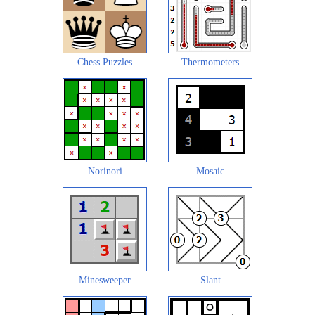
Chess Puzzles
Thermometers
Norinori
Mosaic
Minesweeper
Slant