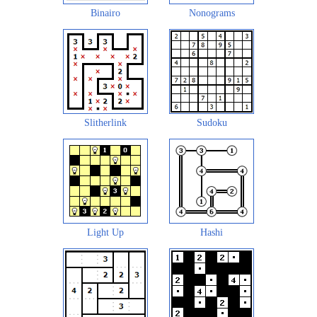
Binairo
Nonograms
Slitherlink
Sudoku
Light Up
Hashi