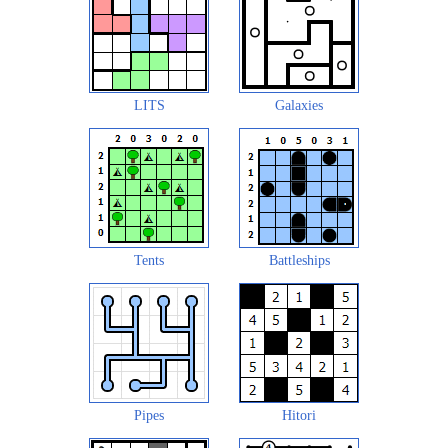
LITS
Galaxies
Tents
Battleships
Pipes
Hitori