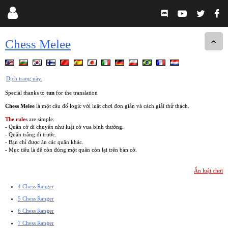
Chess Melee
Dịch trang này.
Special thanks to
tun
for the translation
Chess Melee
là một câu đố logic với luật chơi đơn giản và cách giải thử thách.
The rules
are simple.
- Quân cờ di chuyển như luật cờ vua bình thường.
- Quân trắng đi trước.
- Bạn chỉ được ăn các quân khác.
- Mục tiêu là để còn đúng một quân còn lại trên bàn cờ.
Ẩn luật chơi
4 Chess Ranger
5 Chess Ranger
6 Chess Ranger
7 Chess Ranger