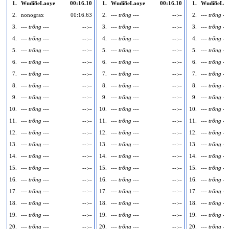
1.
Wudi8eLaoye
00:16.10
1.
Wudi8eLaoye
00:16.10
1.
Wudi8eLao
2.
nonograx
00:16.63
2.
--- trống ---
--:--
2.
--- trống ---
3.
--- trống ---
--:--
3.
--- trống ---
--:--
3.
--- trống ---
4.
--- trống ---
--:--
4.
--- trống ---
--:--
4.
--- trống ---
5.
--- trống ---
--:--
5.
--- trống ---
--:--
5.
--- trống ---
6.
--- trống ---
--:--
6.
--- trống ---
--:--
6.
--- trống ---
7.
--- trống ---
--:--
7.
--- trống ---
--:--
7.
--- trống ---
8.
--- trống ---
--:--
8.
--- trống ---
--:--
8.
--- trống ---
9.
--- trống ---
--:--
9.
--- trống ---
--:--
9.
--- trống ---
10.
--- trống ---
--:--
10.
--- trống ---
--:--
10.
--- trống ---
11.
--- trống ---
--:--
11.
--- trống ---
--:--
11.
--- trống ---
12.
--- trống ---
--:--
12.
--- trống ---
--:--
12.
--- trống ---
13.
--- trống ---
--:--
13.
--- trống ---
--:--
13.
--- trống ---
14.
--- trống ---
--:--
14.
--- trống ---
--:--
14.
--- trống ---
15.
--- trống ---
--:--
15.
--- trống ---
--:--
15.
--- trống ---
16.
--- trống ---
--:--
16.
--- trống ---
--:--
16.
--- trống ---
17.
--- trống ---
--:--
17.
--- trống ---
--:--
17.
--- trống ---
18.
--- trống ---
--:--
18.
--- trống ---
--:--
18.
--- trống ---
19.
--- trống ---
--:--
19.
--- trống ---
--:--
19.
--- trống ---
20.
--- trống ---
--:--
20.
--- trống ---
--:--
20.
--- trống ---