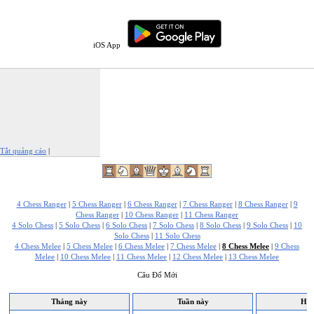
iOS App
Tắt quảng cáo
|
Báo cáo quảng cáo này
4 Chess Ranger
|
5 Chess Ranger
|
6 Chess Ranger
|
7 Chess Ranger
|
8 Chess Ranger
|
9
Chess Ranger
|
10 Chess Ranger
|
11 Chess Ranger
4 Solo Chess
|
5 Solo Chess
|
6 Solo Chess
|
7 Solo Chess
|
8 Solo Chess
|
9 Solo Chess
|
10
Solo Chess
|
11 Solo Chess
4 Chess Melee
|
5 Chess Melee
|
6 Chess Melee
|
7 Chess Melee
|
8 Chess Melee
|
9 Chess
Melee
|
10 Chess Melee
|
11 Chess Melee
|
12 Chess Melee
|
13 Chess Melee
Câu Đố Mới
Tháng này
Tuần này
Hôm