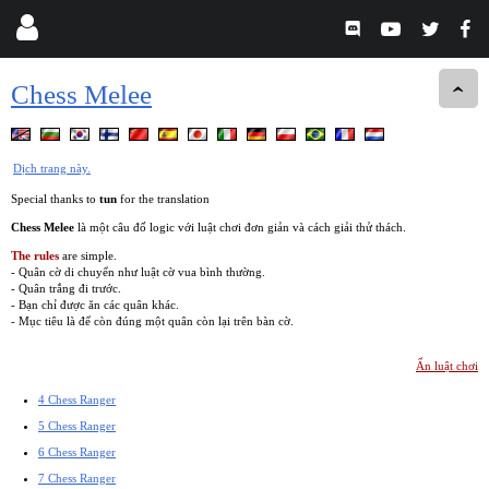
Chess Melee
Dịch trang này.
Special thanks to
tun
for the translation
Chess Melee
là một câu đố logic với luật chơi đơn giản và cách giải thử thách.
The rules
are simple.
- Quân cờ di chuyển như luật cờ vua bình thường.
- Quân trắng đi trước.
- Bạn chỉ được ăn các quân khác.
- Mục tiêu là để còn đúng một quân còn lại trên bàn cờ.
Ẩn luật chơi
4 Chess Ranger
5 Chess Ranger
6 Chess Ranger
7 Chess Ranger