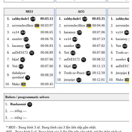
MO3
AO5
A
1.
zahhydude1
00:03.13
1.
zahhydude1
00:03.35
1.
zahhydude
218
218
2.
novemdecillion
00:03.97
2.
novemdecillion
00:04.46
2.
novemdecil
225
225
3.
vx14
00:06.65
3.
haramey
00:07.06
3.
vx14
184
239
184
4.
numbrr
00:06.70
4.
vx14
00:07.53
4.
haramey
322
184
23
5.
haramey
00:06.83
5.
numbrr
00:07.82
5.
Yeti
239
322
142
6.
anDrES172
00:06.89
6.
Yeti
00:07.88
6.
Truth-or-Pe
92
142
7.
hkjsf
00:07.06
7.
anDrES172
00:08.52
7.
numbrr
161
92
322
8.
Yeti
00:07.60
8.
hkjsf
00:11.13
8.
anDrES172
142
161
dsdsdqwe
9.
Truth-or-Peace
00:12.59
9.
jinopipe
139
22
9.
00:08.20
qwedasd
74
10.
jinopipe
00:12.61
10.
Make
221
286
10.
Make
00:09.45
286
Robots / programmatic solvers
1.
Ruokauuni
33
2.
--- trống ---
3.
--- trống ---
* MO3 - Trung bình 3 số. Trung bình của 3 lần liên tiếp gần nhất.
AO5 - Trung bình 5 số. Trung bình của 5 lần liền tiếp gần nhất, trừ lần thấp nhất và