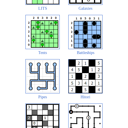
LITS
Galaxies
Tents
Battleships
Pipes
Hitori