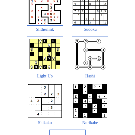
Slitherlink
Sudoku
Light Up
Hashi
Shikaku
Nurikabe