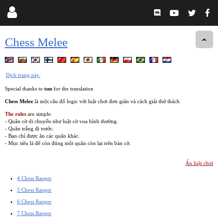
Chess Melee
Dịch trang này.
Special thanks to
tun
for the translation
Chess Melee
là một câu đố logic với luật chơi đơn giản và cách giải thử thách.
The rules
are simple.
- Quân cờ di chuyển như luật cờ vua bình thường.
- Quân trắng đi trước.
- Bạn chỉ được ăn các quân khác.
- Mục tiêu là để còn đúng một quân còn lại trên bàn cờ.
Ẩn luật chơi
4 Chess Ranger
5 Chess Ranger
6 Chess Ranger
7 Chess Ranger