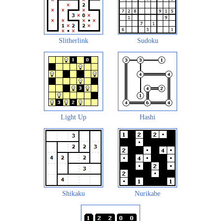
Slitherlink
Sudoku
Light Up
Hashi
Shikaku
Nurikabe