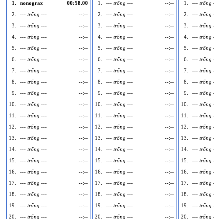
1.
nonograx
00:58.00
1.
--- trống ---
--:--
1.
--- trống ---
2.
--- trống ---
--:--
2.
--- trống ---
--:--
2.
--- trống ---
3.
--- trống ---
--:--
3.
--- trống ---
--:--
3.
--- trống ---
4.
--- trống ---
--:--
4.
--- trống ---
--:--
4.
--- trống ---
5.
--- trống ---
--:--
5.
--- trống ---
--:--
5.
--- trống ---
6.
--- trống ---
--:--
6.
--- trống ---
--:--
6.
--- trống ---
7.
--- trống ---
--:--
7.
--- trống ---
--:--
7.
--- trống ---
8.
--- trống ---
--:--
8.
--- trống ---
--:--
8.
--- trống ---
9.
--- trống ---
--:--
9.
--- trống ---
--:--
9.
--- trống ---
10.
--- trống ---
--:--
10.
--- trống ---
--:--
10.
--- trống ---
11.
--- trống ---
--:--
11.
--- trống ---
--:--
11.
--- trống ---
12.
--- trống ---
--:--
12.
--- trống ---
--:--
12.
--- trống ---
13.
--- trống ---
--:--
13.
--- trống ---
--:--
13.
--- trống ---
14.
--- trống ---
--:--
14.
--- trống ---
--:--
14.
--- trống ---
15.
--- trống ---
--:--
15.
--- trống ---
--:--
15.
--- trống ---
16.
--- trống ---
--:--
16.
--- trống ---
--:--
16.
--- trống ---
17.
--- trống ---
--:--
17.
--- trống ---
--:--
17.
--- trống ---
18.
--- trống ---
--:--
18.
--- trống ---
--:--
18.
--- trống ---
19.
--- trống ---
--:--
19.
--- trống ---
--:--
19.
--- trống ---
20.
--- trống ---
--:--
20.
--- trống ---
--:--
20.
--- trống ---