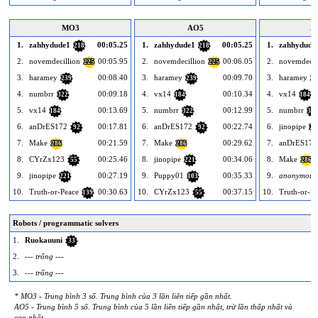
MO3
AO5
A
1.
zahhydude1
00:05.25
1.
zahhydude1
00:05.25
1.
zahhydude
218
218
2.
novemdecillion
00:05.95
2.
novemdecillion
00:06.05
2.
novemdecil
225
225
3.
haramey
00:08.40
3.
haramey
00:09.70
3.
haramey
239
239
23
4.
numbrr
00:09.18
4.
vx14
00:10.34
4.
vx14
322
184
184
5.
vx14
00:13.69
5.
numbrr
00:12.99
5.
numbrr
184
322
322
6.
anDrES172
00:17.81
6.
anDrES172
00:22.74
6.
jinopipe
92
92
22
7.
Make
00:21.59
7.
Make
00:29.62
7.
anDrES172
286
286
8.
CYrZx123
00:25.46
8.
jinopipe
00:34.06
8.
Make
55
221
286
9.
jinopipe
00:27.19
9.
Puppy01
00:35.33
9.
anonymous
221
103
10.
Truth-or-Peace
00:30.63
10.
CYrZx123
00:37.15
10.
Truth-or-Pe
139
55
Robots / programmatic solvers
1.
Ruokauuni
33
2.
--- trống ---
3.
--- trống ---
* MO3 - Trung bình 3 số. Trung bình của 3 lần liên tiếp gần nhất.
AO5 - Trung bình 5 số. Trung bình của 5 lần liền tiếp gần nhất, trừ lần thấp nhất và
cao nhất.