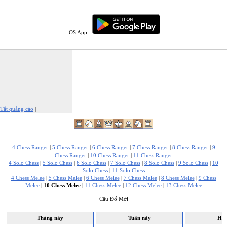
iOS App
Tắt quảng cáo
|
Báo cáo quảng cáo này
4 Chess Ranger
|
5 Chess Ranger
|
6 Chess Ranger
|
7 Chess Ranger
|
8 Chess Ranger
|
9
Chess Ranger
|
10 Chess Ranger
|
11 Chess Ranger
4 Solo Chess
|
5 Solo Chess
|
6 Solo Chess
|
7 Solo Chess
|
8 Solo Chess
|
9 Solo Chess
|
10
Solo Chess
|
11 Solo Chess
4 Chess Melee
|
5 Chess Melee
|
6 Chess Melee
|
7 Chess Melee
|
8 Chess Melee
|
9 Chess
Melee
|
10 Chess Melee
|
11 Chess Melee
|
12 Chess Melee
|
13 Chess Melee
Câu Đố Mới
Tháng này
Tuần này
Hôm