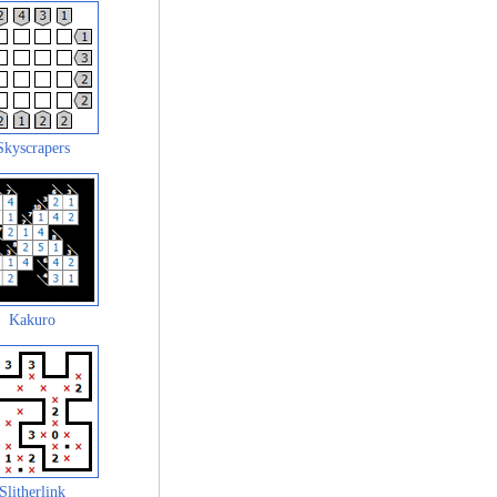
Skyscrapers
Kakuro
Slitherlink