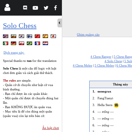
Solo Chess
Ghim quảng cáo
Dịch trang này.
4 Chess Ranger
|
5 Chess Rang
Special thanks to
tun
for the translation
4 Solo Chess
|
5 Sol
4 Chess Melee
|
5 Chess Melee
|
6 Chess Me
Solo Chess
là một câu đố logic với luật
chơi đơn giản và cách giải thử thách.
The rules
are simple.
Tháng này
- Quân cờ di chuyển như luật cờ vua
bình thường.
1.
nonograx
- Bạn chỉ được ăn các quân khác.
- Một quân chỉ được di chuyển đúng hai
2.
FangTianyi
lần.
3.
Hella Stern
72
- Bạn KHÔNG ĐƯỢC ăn quân vua.
- Mục tiêu là để còn đúng một quân
4.
--- trống ---
(quân vua) còn lại trên bàn cờ.
5.
--- trống ---
6.
--- trống ---
Ẩn luật chơi