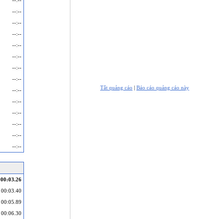
--:--
--:--
--:--
--:--
--:--
--:--
--:--
--:--
Tắt quảng cáo
|
Báo cáo quảng cáo này
--:--
--:--
--:--
--:--
--:--
--:--
00:03.26
00:03.40
00:05.89
00:06.30