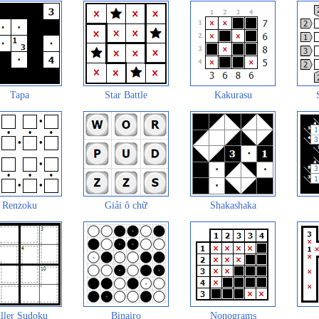
Tapa
Star Battle
Kakurasu
Renzoku
Giải ô chữ
Shakashaka
ller Sudoku
Binairo
Nonograms