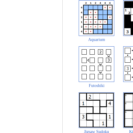
Aquarium
Futoshiki
Jigsaw Sudoku
Ki