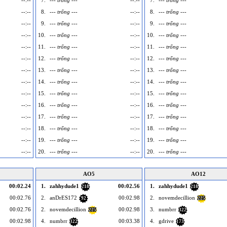
--:--
7.
--- trống ---
--:--
7.
--- trống ---
--:--
8.
--- trống ---
--:--
8.
--- trống ---
--:--
9.
--- trống ---
--:--
9.
--- trống ---
--:--
10.
--- trống ---
--:--
10.
--- trống ---
--:--
11.
--- trống ---
--:--
11.
--- trống ---
--:--
12.
--- trống ---
--:--
12.
--- trống ---
--:--
13.
--- trống ---
--:--
13.
--- trống ---
--:--
14.
--- trống ---
--:--
14.
--- trống ---
--:--
15.
--- trống ---
--:--
15.
--- trống ---
--:--
16.
--- trống ---
--:--
16.
--- trống ---
--:--
17.
--- trống ---
--:--
17.
--- trống ---
--:--
18.
--- trống ---
--:--
18.
--- trống ---
--:--
19.
--- trống ---
--:--
19.
--- trống ---
--:--
20.
--- trống ---
--:--
20.
--- trống ---
AO5
AO12
00:02.24
1.
zahhydude1
00:02.56
1.
zahhydude1
218
218
00:02.76
2.
anDrES172
00:02.98
2.
novemdecillion
92
225
00:02.76
2.
novemdecillion
00:02.98
3.
numbrr
225
322
00:02.98
4.
numbrr
00:03.38
4.
gdrive
322
173