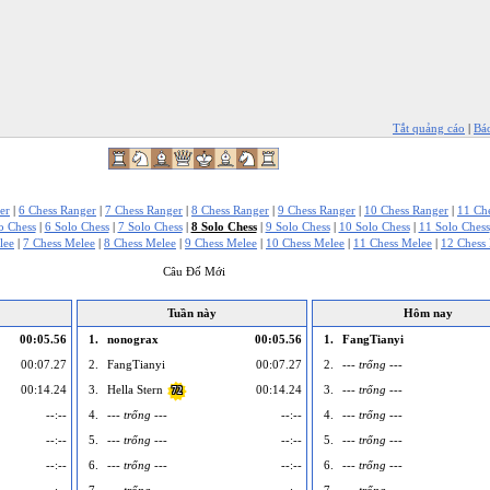
Tắt quảng cáo
|
Bá
er
|
6 Chess Ranger
|
7 Chess Ranger
|
8 Chess Ranger
|
9 Chess Ranger
|
10 Chess Ranger
|
11 Ch
o Chess
|
6 Solo Chess
|
7 Solo Chess
|
8 Solo Chess
|
9 Solo Chess
|
10 Solo Chess
|
11 Solo Chess
lee
|
7 Chess Melee
|
8 Chess Melee
|
9 Chess Melee
|
10 Chess Melee
|
11 Chess Melee
|
12 Chess
Câu Đố Mới
Tuần này
Hôm nay
00:05.56
1.
nonograx
00:05.56
1.
FangTianyi
00:07.27
2.
FangTianyi
00:07.27
2.
--- trống ---
00:14.24
3.
Hella Stern
00:14.24
3.
--- trống ---
72
--:--
4.
--- trống ---
--:--
4.
--- trống ---
--:--
5.
--- trống ---
--:--
5.
--- trống ---
--:--
6.
--- trống ---
--:--
6.
--- trống ---