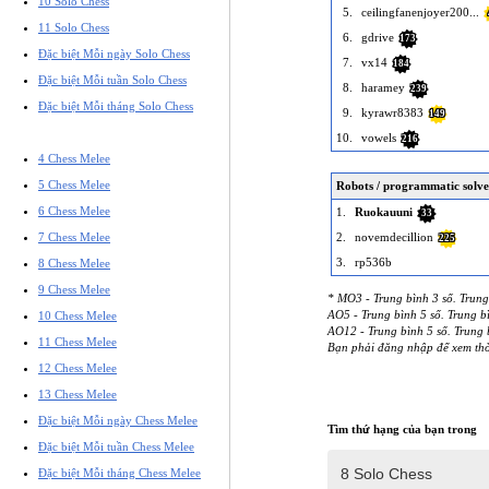
10 Solo Chess
5.
ceilingfanenjoyer200...
11 Solo Chess
6.
gdrive
173
Đặc biệt Mỗi ngày Solo Chess
7.
vx14
184
Đặc biệt Mỗi tuần Solo Chess
8.
haramey
239
Đặc biệt Mỗi tháng Solo Chess
9.
kyrawr8383
149
10.
vowels
216
4 Chess Melee
5 Chess Melee
Robots / programmatic solve
6 Chess Melee
1.
Ruokauuni
33
7 Chess Melee
2.
novemdecillion
225
3.
rp536b
8 Chess Melee
9 Chess Melee
* MO3 - Trung bình 3 số. Trung 
AO5 - Trung bình 5 số. Trung bì
10 Chess Melee
AO12 - Trung bình 5 số. Trung b
11 Chess Melee
Bạn phải đăng nhập để xem thờ
12 Chess Melee
13 Chess Melee
Đặc biệt Mỗi ngày Chess Melee
Tìm thứ hạng của bạn trong
Đặc biệt Mỗi tuần Chess Melee
Đặc biệt Mỗi tháng Chess Melee