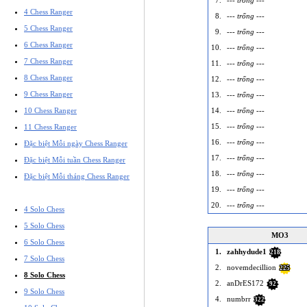
7.
--- trống ---
4 Chess Ranger
8.
--- trống ---
5 Chess Ranger
9.
--- trống ---
6 Chess Ranger
10.
--- trống ---
7 Chess Ranger
11.
--- trống ---
8 Chess Ranger
12.
--- trống ---
9 Chess Ranger
13.
--- trống ---
10 Chess Ranger
14.
--- trống ---
15.
--- trống ---
11 Chess Ranger
16.
--- trống ---
Đặc biệt Mỗi ngày Chess Ranger
17.
--- trống ---
Đặc biệt Mỗi tuần Chess Ranger
18.
--- trống ---
Đặc biệt Mỗi tháng Chess Ranger
19.
--- trống ---
20.
--- trống ---
4 Solo Chess
5 Solo Chess
MO3
6 Solo Chess
1.
zahhydude1
218
7 Solo Chess
2.
novemdecillion
225
8 Solo Chess
2.
anDrES172
92
9 Solo Chess
4.
numbrr
322