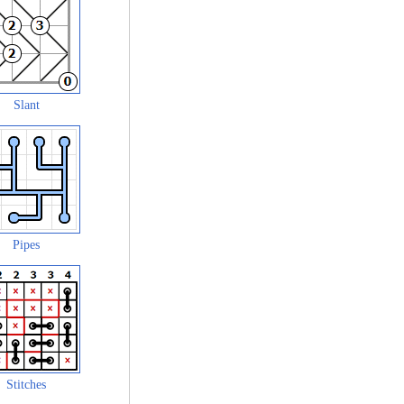
Slant
Pipes
Stitches