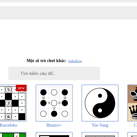
Một số trò chơi khác:
hide
show
Kurodoko
Binairo+
Yin-Yang
C