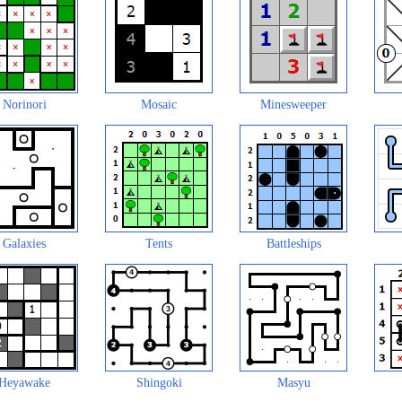
Norinori
Mosaic
Minesweeper
Galaxies
Tents
Battleships
Heyawake
Shingoki
Masyu