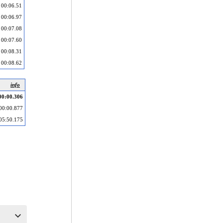
00:06.51
00:06.97
00:07.08
00:07.60
00:08.31
00:08.62
info
00:00.306
00:00.877
05:50.175