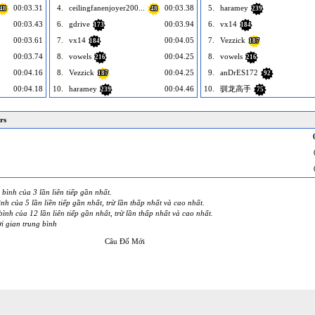
00:03.31
4.
ceilingfanenjoyer200...
00:03.38
5.
haramey
48
48
239
00:03.43
6.
gdrive
00:03.94
6.
vx14
173
184
00:03.61
7.
vx14
00:04.05
7.
Vezzick
184
187
00:03.74
8.
vowels
00:04.25
8.
vowels
216
216
00:04.16
8.
Vezzick
00:04.25
9.
anDrES172
187
92
00:04.18
10.
haramey
00:04.46
10.
驯龙高手
239
75
rs
bình của 3 lần liên tiếp gần nhất.
nh của 5 lần liền tiếp gần nhất, trừ lần thấp nhất và cao nhất.
ình của 12 lần liên tiếp gần nhất, trừ lần thấp nhất và cao nhất.
i gian trung bình
Câu Đố Mới