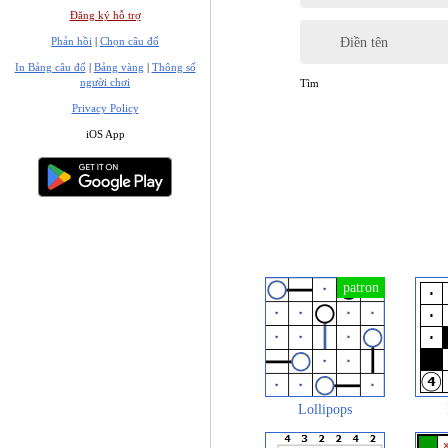
Đăng ký hỗ trợ
Điền tên
Phản hồi
|
Chọn câu đố
In Bảng câu đố
|
Bảng vàng
|
Thông số
người chơi
Tìm
Privacy Policy
iOS App
Lollipops