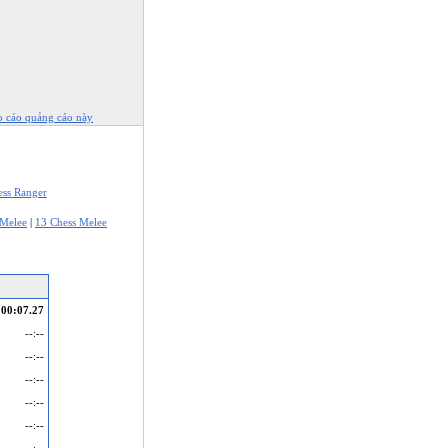
o cáo quảng cáo này
ess Ranger
 Melee
|
13 Chess Melee
00:07.27
--:--
--:--
--:--
--:--
--:--