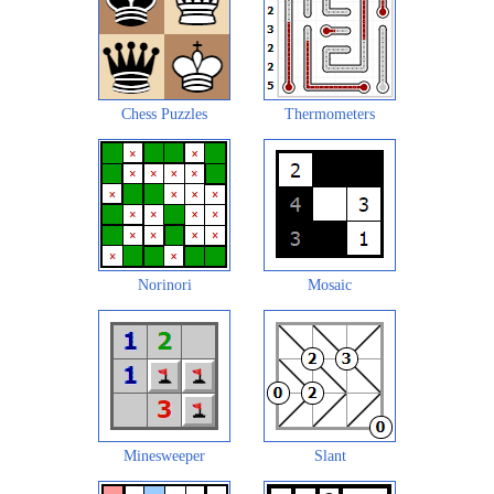
Chess Puzzles
Thermometers
Norinori
Mosaic
Minesweeper
Slant