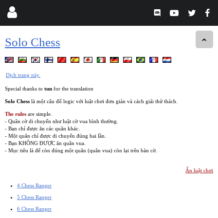
Solo Chess
Dịch trang này.
Special thanks to
tun
for the translation
Solo Chess
là một câu đố logic với luật chơi đơn giản và cách giải thử thách.
The rules
are simple.
- Quân cờ di chuyển như luật cờ vua bình thường.
- Bạn chỉ được ăn các quân khác.
- Một quân chỉ được di chuyển đúng hai lần.
- Bạn KHÔNG ĐƯỢC ăn quân vua.
- Mục tiêu là để còn đúng một quân (quân vua) còn lại trên bàn cờ.
Ẩn luật chơi
4 Chess Ranger
5 Chess Ranger
6 Chess Ranger