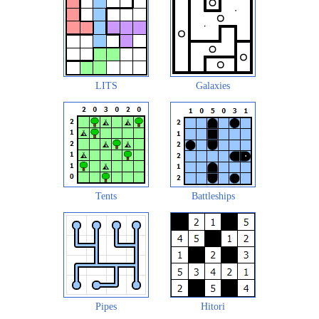
LITS
Galaxies
Tents
Battleships
Pipes
Hitori