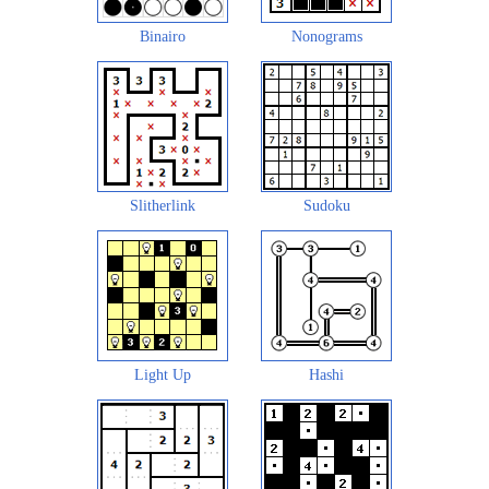
Binairo
Nonograms
Slitherlink
Sudoku
Light Up
Hashi